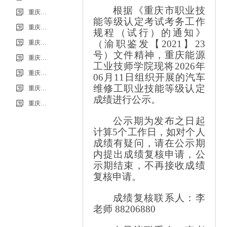
根据《重庆市职业技
重庆市科能高级技工学校学校2026年7月零星维修项目采购公告
能等级认定考试考务工作
重庆市科能高级技工学校校园网络及智慧校园改建合作邀请结果公告
规程（试行）的通知》
（渝职鉴发【
2021】23
重庆市科能高级技工学校学校2026年玻璃及桌椅维修服务采购项目（第二次） 流标公告
号）文件精神
，重庆能源
重庆市科能高级技工学校（重庆能源工业技师学院）第32批(0718健康照护师高级）成绩公示（社会评价）
工业技师学院现将
2026年
重庆能源工业技师学院2026年毕业生“百日千万招聘专项行动”邀请函
06月11日组织开展的汽车
维修工职业技能等级认定
重庆市科能高级技工学校学校2026年玻璃及桌椅维修服务采购项目（第二次）
成绩进行公示。
重庆市科能高级技工学校学校2026年玻璃及桌椅维修服务采购项目流标公告
公示期为发布之日起
计算
5个工作日，如对个人
成绩有疑问，请在公示期
内提出成绩复核申请，公
示期结束，不再接收成绩
复核申请。
成绩复核联系人：李
老师
88206880