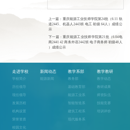
上一篇：重庆能源工业技师学院第24批（6.11 轨
道2445、机器人2443班 电工 初级 64人）成绩公
示
下一篇：重庆能源工业技师学院第21批（6.04电
商2441 42 商务外语2442班 电子商务师 初级48人
）成绩公示
走进学校
新闻动态
教学系部
教学教研
学校简介
能源新闻
教务部
教学动态
历任领导
基础教育部
教研成果
现任领导
能源工业系
师资队伍
发展历程
智能智造系
技能竞赛
机构设置
建筑工程系
培训评价
荣誉资质
现代服务系
校园文化