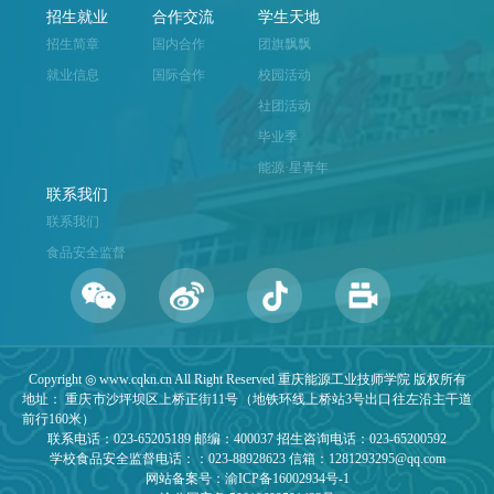
招生就业
合作交流
学生天地
招生简章
国内合作
团旗飘飘
就业信息
国际合作
校园活动
社团活动
毕业季
能源·星青年
联系我们
联系我们
食品安全监督
Copyright ◎ www.cqkn.cn All Right Reserved 重庆能源工业技师学院 版权所有
地址： 重庆市沙坪坝区上桥正街11号（地铁环线上桥站3号出口往左沿主干道
前行160米）
联系电话：023-65205189 邮编：400037 招生咨询电话：023-65200592
学校食品安全监督电话：：023-88928623 信箱：1281293295@qq.com
网站备案号：渝ICP备16002934号-1