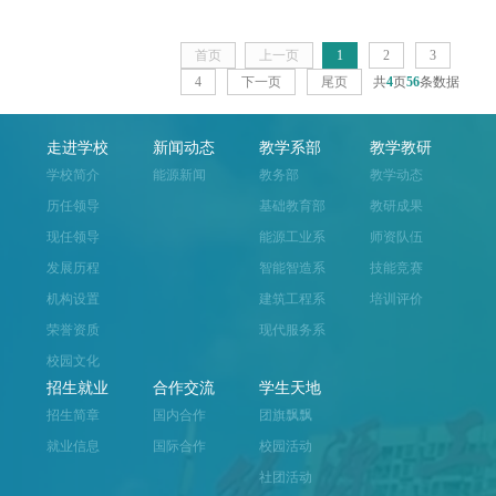
首页
上一页
1
2
3
4
下一页
尾页
共
4
页
56
条数据
走进学校
新闻动态
教学系部
教学教研
学校简介
能源新闻
教务部
教学动态
历任领导
基础教育部
教研成果
现任领导
能源工业系
师资队伍
发展历程
智能智造系
技能竞赛
机构设置
建筑工程系
培训评价
荣誉资质
现代服务系
校园文化
招生就业
合作交流
学生天地
招生简章
国内合作
团旗飘飘
就业信息
国际合作
校园活动
社团活动