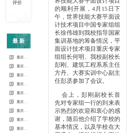
界技能大赛平面设计项目
评价
的顺利开展，4月15日下
午，世界技能大赛平面设
计技术项目中国专家组组
长徐伟雄到我校指导国家
集训基地的筹备情况，平
最新
面设计技术项目重庆专家
信息
组组长何明、我校副校长
重庆市科能高级技工学校（重庆能源工业技师学院）第34批（0801工业机器人系统操作员-中级）成绩公示（社会评价）
彭刚、建筑工程系系主任
重庆市科能高级技工学校学校2026年7月零星维修项目流标公告
方丹、大赛实训中心副主
重庆市科能高级技工学校（重庆能源工业技师学院）第33批（0725工业机器人系统操作员-中级）成绩公示（社会评价）
任彭丞参加了会议。
重庆市科能高级技工学校学校2026年7月零星维修项目采购公告
重庆市科能高级技工学校校园网络及智慧校园改建合作邀请结果公告
会上，彭刚副校长首
先对专家组一行的到来表
重庆市科能高级技工学校学校2026年玻璃及桌椅维修服务采购项目（第二次） 流标公告
示热烈的欢迎和衷心的感
重庆市科能高级技工学校（重庆能源工业技师学院）第32批(0718健康照护师高级）成绩公示（社会评价）
谢，随后他介绍了学校的
重庆能源工业技师学院2026年毕业生“百日千万招聘专项行动”邀请函
基本情况，以及学校在大
重庆市科能高级技工学校学校2026年玻璃及桌椅维修服务采购项目（第二次）