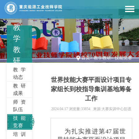
教
学
教
首页
>
教学教研
>
技能竞赛
研
教学
动态
世界技能大赛平面设计项目专
教研
家组长到校指导集训基地筹备
成果
工作
师资
队伍
2024.04.17
浏览量:33854
来源:大赛实训中心彭丞
技能
竞赛
为扎实推进第47届世
培训