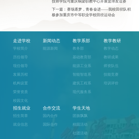
技师学院与重庆铜梁职教中心开展篮球友谊赛
下一篇：赛场逐梦，青春奋进——我校田径队积
极参加重庆市中等职业学校田径运动会
走进学校
新闻动态
教学系部
教学教研
学校简介
能源新闻
教务部
教学动态
历任领导
基础教育部
教研成果
现任领导
能源工业系
师资队伍
发展历程
智能智造系
技能竞赛
机构设置
建筑工程系
培训评价
荣誉资质
现代服务系
校园文化
招生就业
合作交流
学生天地
招生简章
国内合作
团旗飘飘
就业信息
国际合作
校园活动
社团活动