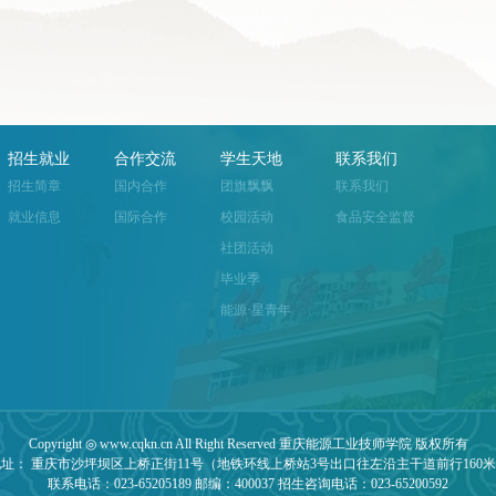
招生就业
合作交流
学生天地
联系我们
招生简章
国内合作
团旗飘飘
联系我们
就业信息
国际合作
校园活动
食品安全监督
社团活动
毕业季
能源·星青年
Copyright ◎ www.cqkn.cn All Right Reserved 重庆能源工业技师学院 版权所有
址： 重庆市沙坪坝区上桥正街11号（地铁环线上桥站3号出口往左沿主干道前行160
联系电话：023-65205189 邮编：400037 招生咨询电话：023-65200592