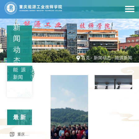
新
闻
动
首页
>
新闻动态
>
能源新闻
态
能源
新闻
最新
信息
重庆市科能高级技工学校（重庆能源工业技师学院）第34批（0801工业机器人系统操作员-中级）成绩公示（社会评价）