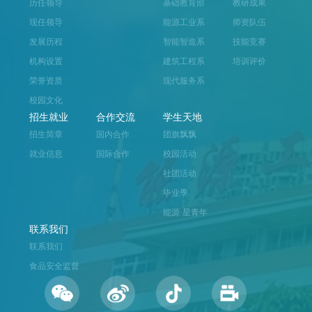
历任领导
基础教育部
教研成果
现任领导
能源工业系
师资队伍
发展历程
智能智造系
技能竞赛
机构设置
建筑工程系
培训评价
荣誉资质
现代服务系
校园文化
招生就业
合作交流
学生天地
招生简章
国内合作
团旗飘飘
就业信息
国际合作
校园活动
社团活动
毕业季
能源·星青年
联系我们
联系我们
食品安全监督