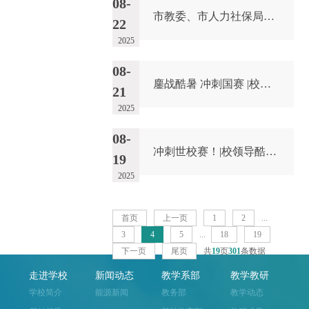
08-
市教委、市人力社保局领导来校调研并慰问大赛选手专家
22
2025
08-
鏖战酷暑 冲刺国赛 |校领导亲切慰问勉励备赛师生
21
2025
08-
冲刺世校赛！|校领导酷暑慰问应急救援集训师生
19
2025
首页
上一页
1
2
...
3
4
5
...
18
19
下一页
尾页
共
19
页
301
条数据
走进学校
新闻动态
教学系部
教学教研
学校简介
能源新闻
教务部
教学动态