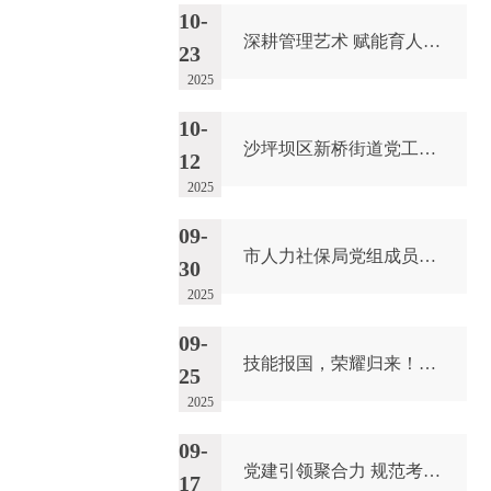
10-
深耕管理艺术 赋能育人实践 |我校开展“如何做好班主任”专题讲座
23
2025
10-
沙坪坝区新桥街道党工委副书记、办事处主任徐斐一行来校调研交流
12
2025
09-
市人力社保局党组成员、副局长苏静来校开展节前安全检查和重点工作调研
30
2025
09-
技能报国，荣耀归来！热烈欢迎我校代表团凯旋
25
2025
09-
党建引领聚合力 规范考试显担当 |我校与市职鉴中心联合开展主题党日活动暨顺利完成2025年度全市机关事业单位工勤人员技术等级考试
17