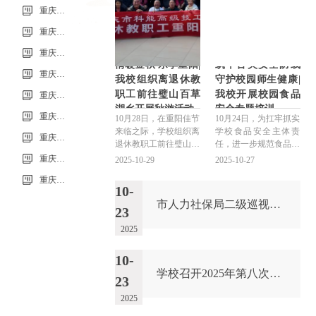
重庆市科能高级技工学校学校2026年7月零星维修项目流标公告
重庆市科能高级技工学校（重庆能源工业技师学院）第33批（0725工业机器人系统操作员-中级）成绩公示（社会评价）
重庆市科能高级技工学校学校2026年7月零星维修项目采购公告
情暖金秋 乐享重阳|
筑牢舌尖安全防线
重庆市科能高级技工学校校园网络及智慧校园改建合作邀请结果公告
我校组织离退休教
守护校园师生健康|
职工前往璧山百草
我校开展校园食品
重庆市科能高级技工学校学校2026年玻璃及桌椅维修服务采购项目（第二次） 流标公告
湖乡开展秋游活动
安全专题培训
重庆市科能高级技工学校（重庆能源工业技师学院）第32批(0718健康照护师高级）成绩公示（社会评价）
10月28日，在重阳佳节
10月24日，为扛牢抓实
来临之际，学校组织离
学校食品安全主体责
重庆能源工业技师学院2026年毕业生“百日千万招聘专项行动”邀请函
退休教职工前往璧山百
任，进一步规范食品安
草湖乡，开展以“情暖
全管理流程、提升从业
重庆市科能高级技工学校学校2026年玻璃及桌椅维修服务采购项目（第二次）
2025-10-29
2025-10-27
金秋，乐享重阳”为主
人员专业素养，我校组
重庆市科能高级技工学校学校2026年玻璃及桌椅维修服务采购项目流标公告
题的秋游活动。活动当
织开展了食品安全知识
10-
天，秋高气爽，阳光和
专题培训。本次培训邀
市人力社保局二级巡视员梁涛现场调研科能校铜梁新校区建设项目
煦。老同志们精神矍
请沙坪坝区市场监督管
23
铄，兴致勃勃。久别重
理局新桥所四级高级主
2025
逢的老同事们相互问
办黄永鹏进行现场授
候，握手寒暄，场面温
课，学校党委委员、副
10-
馨感人。他们或结伴拍
校长金瑞娜出席会议并
照留
讲话
学校召开2025年第八次理论学习中心组（扩大）学习会议
23
2025