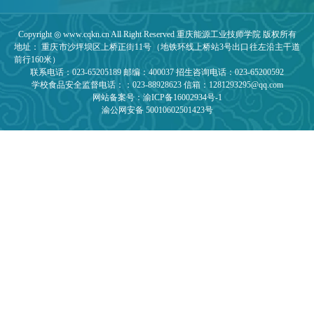
Copyright ◎ www.cqkn.cn All Right Reserved 重庆能源工业技师学院 版权所有
地址： 重庆市沙坪坝区上桥正街11号（地铁环线上桥站3号出口往左沿主干道
前行160米）
联系电话：023-65205189 邮编：400037 招生咨询电话：023-65200592
学校食品安全监督电话：：023-88928623 信箱：1281293295@qq.com
网站备案号：渝ICP备16002934号-1
渝公网安备 50010602501423号