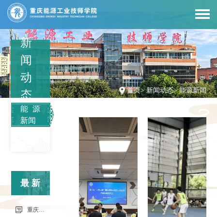
新
闻
动
首页
>
新闻动态
>
能源新闻
态
能源
新闻
最新
信息
重庆市科能高级技工学校（重庆能源工业技师学院）第34批（0801工业机器人系统操作员-中级）成绩公示（社会评价）