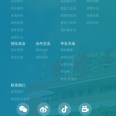
历任领导
基础教育部
教研成果
现任领导
能源工业系
师资队伍
发展历程
智能智造系
技能竞赛
机构设置
建筑工程系
培训评价
荣誉资质
现代服务系
校园文化
招生就业
合作交流
学生天地
招生简章
国内合作
团旗飘飘
就业信息
国际合作
校园活动
社团活动
毕业季
能源·星青年
联系我们
联系我们
食品安全监督