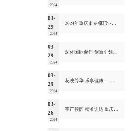
2024
03-
2024年重庆市专项职业能力考核工作布置会在我校顺利召开
29
2024
03-
深化国际合作 创新引领未来 ——第二届“一带一路”国际技能大赛无人机装调检修项目技术对接会成功召开
29
2024
03-
花映芳华 乐享健康 ——我校举办离退休女教职工“三八”国际妇女节庆祝活动
29
2024
03-
字正腔圆 精准训练|重庆能源工业技师学院开展2024年普通话水平测试考前培训
26
2024