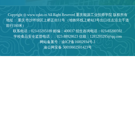
Copyright ◎ www.cqkn.cn All Right Reserved 重庆能源工业技师学院 版权所有
地址： 重庆市沙坪坝区上桥正街11号（地铁环线上桥站3号出口往左沿主干道
前行160米）
联系电话：023-65205189 邮编：400037 招生咨询电话：023-65200592
学校食品安全监督电话：：023-88928623 信箱：1281293295@qq.com
网站备案号：渝ICP备16002934号-1
渝公网安备 50010602501423号