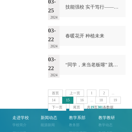
03-
技能强校 实干笃行——重庆市职业院校技能大赛总结复盘会成功召开
25
2024
03-
春暖花开 种植未来
22
2024
03-
“同学，来当老板噻” 跳蚤市场活动
22
2024
首页
上一页
1
2
...
14
15
16
...
18
19
下一页
尾页
共
19
页
301
条数据
走进学校
新闻动态
教学系部
教学教研
学校简介
能源新闻
教务部
教学动态