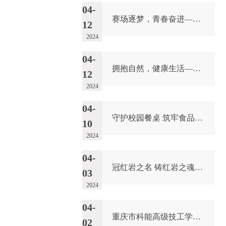
04-
赛场逐梦，青春奋进——我校田径队积极参加重庆市中等职业学校田径运动会
12
2024
04-
拥抱自然，健康生活——教学二工会开展登山健体活动
12
2024
04-
守护校园餐桌 筑牢食品安全防线——我校迎接市场监管局校园食品安全专项检查工作
10
2024
04-
冠红岩之名 铸红岩之魂——缅怀革命先烈，文明绿色祭祀
03
2024
04-
重庆市科能高级技工学校召开2024年第三次理论学习中心组专题学习研讨会议
02