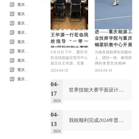
重庆市科能高级技工学校学校2026年7月零星维修项目流标公告
重庆市科能高级技工学校（重庆能源工业技师学院）第33批（0725工业机器人系统操作员-中级）成绩公示（社会评价）
重庆市职业技能鉴
重庆市科能高级技工学校学校2026年7月零星维修项目采购公告
以“球”会友 携手共
定指导中心副主任
进——重庆能源工
重庆市科能高级技工学校校园网络及智慧校园改建合作邀请结果公告
王华源一行莅临我
业技师学院与重庆
校指导 “一带一
重庆市科能高级技工学校学校2026年玻璃及桌椅维修服务采购项目（第二次） 流标公告
铜梁职教中心开展
路”国际技能大赛筹
重庆市科能高级技工学校（重庆能源工业技师学院）第32批(0718健康照护师高级）成绩公示（社会评价）
篮球友谊赛
4月16日下午，重庆市
为激发我校师生积极向
备工作
职业技能鉴定指导中心
上、团结一致、顽强拼
重庆能源工业技师学院2026年毕业生“百日千万招聘专项行动”邀请函
副主任王华源，竞赛科
搏的体育竞技精神，4
科长余维到我校指导第
月11日下午，我校与重
重庆市科能高级技工学校学校2026年玻璃及桌椅维修服务采购项目（第二次）
2024-04-18
2024-04-18
二届“一带一路”国际技
庆铜梁职教中心开展了
重庆市科能高级技工学校学校2026年玻璃及桌椅维修服务采购项目流标公告
能大赛无人机装调检修
一场酣畅淋漓的篮球友
04-
项目的筹备情况，学校
谊赛。随着裁判的一声
世界技能大赛平面设计项目专家组组长到校指导集训基地筹备工作
党委委员、副校长彭刚
哨响，友谊比赛正式拉
17
和副校长金瑞娜参加会
开帷幕。在篮球场上，
2024
议。会上，彭刚副校长
每个队员都全力以赴，
对王华源副主任一行的
尽情展现自己精湛的球
04-
到来表示热烈的欢
技，他们挥洒汗水，斗
迎，...
志...
我校顺利完成2024年普通话水平测试工作
13
2024