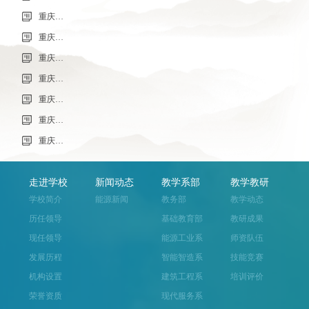
重庆市科能高级技工学校学校2026年7月零星维修项目采购公告
重庆市科能高级技工学校校园网络及智慧校园改建合作邀请结果公告
重庆市科能高级技工学校学校2026年玻璃及桌椅维修服务采购项目（第二次） 流标公告
重庆市科能高级技工学校（重庆能源工业技师学院）第32批(0718健康照护师高级）成绩公示（社会评价）
重庆能源工业技师学院2026年毕业生“百日千万招聘专项行动”邀请函
重庆市科能高级技工学校学校2026年玻璃及桌椅维修服务采购项目（第二次）
重庆市科能高级技工学校学校2026年玻璃及桌椅维修服务采购项目流标公告
走进学校
新闻动态
教学系部
教学教研
学校简介
能源新闻
教务部
教学动态
历任领导
基础教育部
教研成果
现任领导
能源工业系
师资队伍
发展历程
智能智造系
技能竞赛
机构设置
建筑工程系
培训评价
荣誉资质
现代服务系