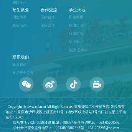
校园文化
招生就业
合作交流
学生天地
招生简章
国内合作
团旗飘飘
就业信息
国际合作
校园活动
社团活动
毕业季
能源·星青年
联系我们
联系我们
食品安全监督
Copyright ◎ www.cqkn.cn All Right Reserved 重庆能源工业技师学院 版权所有
地址： 重庆市沙坪坝区上桥正街11号（地铁环线上桥站3号出口往左沿主干道
前行160米）
联系电话：023-65205189 邮编：400037 招生咨询电话：023-65200592
学校食品安全监督电话：：023-88928623 信箱：1281293295@qq.com