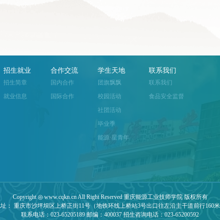
招生就业
合作交流
学生天地
联系我们
招生简章
国内合作
团旗飘飘
联系我们
就业信息
国际合作
校园活动
食品安全监督
社团活动
毕业季
能源·星青年
Copyright ◎ www.cqkn.cn All Right Reserved 重庆能源工业技师学院 版权所有
址： 重庆市沙坪坝区上桥正街11号（地铁环线上桥站3号出口往左沿主干道前行160
联系电话：023-65205189 邮编：400037 招生咨询电话：023-65200592