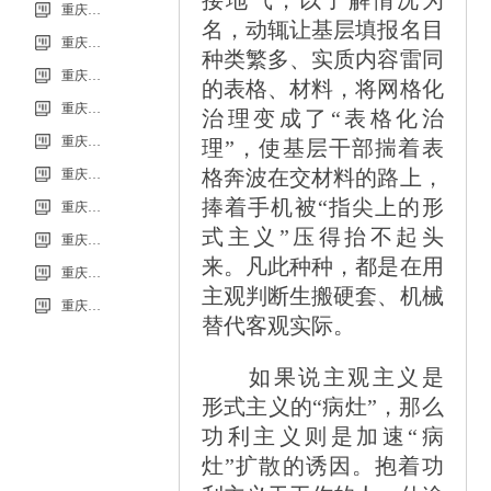
信息
重庆市科能高级技工学校（重庆能源工业技师学院）第34批（0801工业机器人系统操作员-中级）成绩公示（社会评价）
名，动辄让基层填报名目
重庆市科能高级技工学校学校2026年7月零星维修项目流标公告
种类繁多、实质内容雷同
重庆市科能高级技工学校（重庆能源工业技师学院）第33批（0725工业机器人系统操作员-中级）成绩公示（社会评价）
的表格、材料，将网格化
重庆市科能高级技工学校学校2026年7月零星维修项目采购公告
治理变成了
“
表格化治
重庆市科能高级技工学校校园网络及智慧校园改建合作邀请结果公告
理
”
，使基层干部揣着表
格奔波在交材料的路上，
重庆市科能高级技工学校学校2026年玻璃及桌椅维修服务采购项目（第二次） 流标公告
捧着手机被
“
指尖上的形
重庆市科能高级技工学校（重庆能源工业技师学院）第32批(0718健康照护师高级）成绩公示（社会评价）
式主义
”
压得抬不起头
重庆能源工业技师学院2026年毕业生“百日千万招聘专项行动”邀请函
来。凡此种种，都是在用
重庆市科能高级技工学校学校2026年玻璃及桌椅维修服务采购项目（第二次）
主观判断生搬硬套、机械
重庆市科能高级技工学校学校2026年玻璃及桌椅维修服务采购项目流标公告
替代客观实际。
如果说主观主义是
形式主义的
“
病灶
”
，那么
功利主义则是加速
“
病
灶
”
扩散的诱因。抱着功