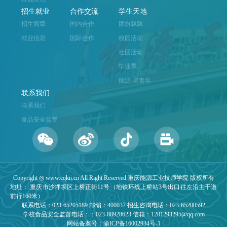
招生就业
合作交流
学生天地
招生简章
国内合作
团旗飘飘
就业信息
国际合作
校园活动
社团活动
毕业季
能源·星青年
联系我们
联系我们
食品安全监督
Copyright ◎ www.cqkn.cn All Right Reserved 重庆能源工业技师学院 版权所有
地址： 重庆市沙坪坝区上桥正街11号（地铁环线上桥站3号出口往左沿主干道
前行160米）
联系电话：023-65205189 邮编：400037 招生咨询电话：023-65200592
学校食品安全监督电话：：023-88928623 信箱：1281293295@qq.com
网站备案号：渝ICP备16002934号-1