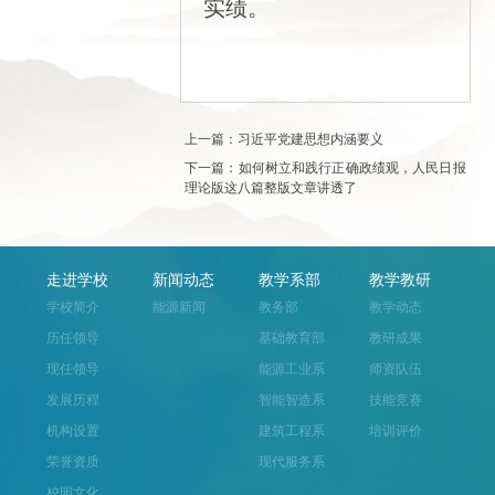
实绩。
上一篇：习近平党建思想内涵要义
下一篇：如何树立和践行正确政绩观，人民日报
理论版这八篇整版文章讲透了
走进学校
新闻动态
教学系部
教学教研
学校简介
能源新闻
教务部
教学动态
历任领导
基础教育部
教研成果
现任领导
能源工业系
师资队伍
发展历程
智能智造系
技能竞赛
机构设置
建筑工程系
培训评价
荣誉资质
现代服务系
校园文化