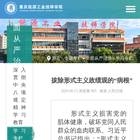
全
面
从
严
首页
>
专题专栏
>
全面从严治党
>
学习专栏
治
深入
党
贯彻
拔除形式主义政绩观的“病根”
中央
2026.06.15
浏览量:965
来源:人民日报
八项
规定
精神
形式主义损害党的
学习
肌体健康，破坏党同人民
教育
群众的血肉联系。习近平
学习
总书记指出：
“
形式主义
专栏