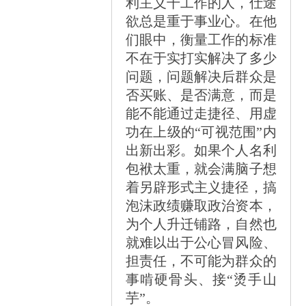
利主义干工作的人，仕途
欲总是重于事业心。在他
们眼中，衡量工作的标准
不在于实打实解决了多少
问题，问题解决后群众是
否买账、是否满意，而是
能不能通过走捷径、用虚
功在上级的
“
可视范围
”
内
出新出彩。如果个人名利
包袱太重，就会满脑子想
着另辟形式主义捷径，搞
泡沫政绩赚取政治资本，
为个人升迁铺路，自然也
就难以出于公心冒风险、
担责任，不可能为群众的
事啃硬骨头、接
“
烫手山
芋
”
。