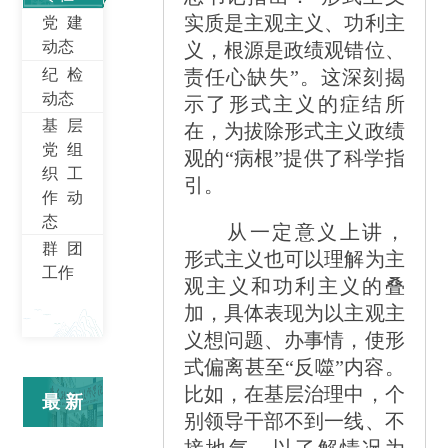
实质是主观主义、功利主
党建
动态
义，根源是政绩观错位、
纪检
责任心缺失
”
。这深刻揭
动态
示了形式主义的症结所
基层
在，为拔除形式主义政绩
党组
观的
“
病根
”
提供了科学指
织工
引。
作动
态
从一定意义上讲，
群团
形式主义也可以理解为主
工作
观主义和功利主义的叠
加，具体表现为以主观主
义想问题、办事情，使形
式偏离甚至
“
反噬
”
内容。
比如，在基层治理中，个
最新
别领导干部不到一线、不
接地气，以了解情况为