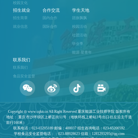
校园文化
招生就业
合作交流
学生天地
招生简章
国内合作
团旗飘飘
就业信息
国际合作
校园活动
社团活动
毕业季
能源·星青年
联系我们
联系我们
食品安全监督
Copyright ◎ www.cqkn.cn All Right Reserved 重庆能源工业技师学院 版权所有
地址： 重庆市沙坪坝区上桥正街11号（地铁环线上桥站3号出口往左沿主干道
前行160米）
联系电话：023-65205189 邮编：400037 招生咨询电话：023-65200592
学校食品安全监督电话：：023-88928623 信箱：1281293295@qq.com