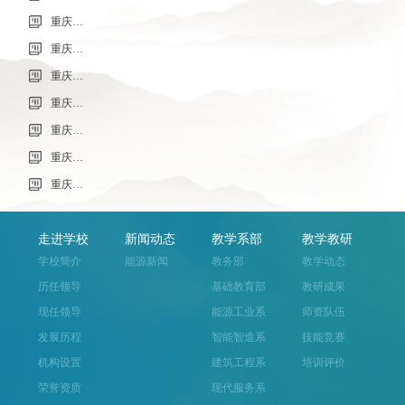
重庆市科能高级技工学校学校2026年7月零星维修项目采购公告
重庆市科能高级技工学校校园网络及智慧校园改建合作邀请结果公告
重庆市科能高级技工学校学校2026年玻璃及桌椅维修服务采购项目（第二次） 流标公告
重庆市科能高级技工学校（重庆能源工业技师学院）第32批(0718健康照护师高级）成绩公示（社会评价）
重庆能源工业技师学院2026年毕业生“百日千万招聘专项行动”邀请函
重庆市科能高级技工学校学校2026年玻璃及桌椅维修服务采购项目（第二次）
重庆市科能高级技工学校学校2026年玻璃及桌椅维修服务采购项目流标公告
走进学校
新闻动态
教学系部
教学教研
学校简介
能源新闻
教务部
教学动态
历任领导
基础教育部
教研成果
现任领导
能源工业系
师资队伍
发展历程
智能智造系
技能竞赛
机构设置
建筑工程系
培训评价
荣誉资质
现代服务系