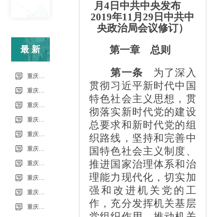
月4日中共中央发布
2019年11月29日中共中
央政治局会议修订）
第一章 总则
最新
第一条
为了深入
信息
重庆市科能高级技工学校校园超市商品供货招商项目
贯彻习近平新时代中国
重庆市科能高级技工学校（重庆能源工业技师学院）第34批（0801工业机器人系统操作员-中级）成绩公示（社会评价）
特色社会主义思想，贯
重庆市科能高级技工学校学校2026年7月零星维修项目流标公告
彻落实新时代党的建设
重庆市科能高级技工学校（重庆能源工业技师学院）第33批（0725工业机器人系统操作员-中级）成绩公示（社会评价）
总要求和新时代党的组
重庆市科能高级技工学校学校2026年7月零星维修项目采购公告
织路线，坚持和完善中
重庆市科能高级技工学校校园网络及智慧校园改建合作邀请结果公告
国特色社会主义制度、
推进国家治理体系和治
重庆市科能高级技工学校学校2026年玻璃及桌椅维修服务采购项目（第二次） 流标公告
理能力现代化，切实加
重庆市科能高级技工学校（重庆能源工业技师学院）第32批(0718健康照护师高级）成绩公示（社会评价）
强和改进机关党的工
重庆能源工业技师学院2026年毕业生“百日千万招聘专项行动”邀请函
作，充分发挥机关基层
重庆市科能高级技工学校学校2026年玻璃及桌椅维修服务采购项目（第二次）
党组织作用，推动机关