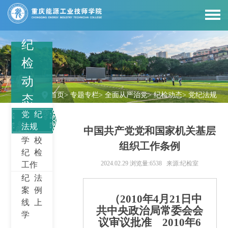
纪
检
动
首页
>
专题专栏
>
全面从严治党
>
纪检动态
>
党纪法规
态
党纪
法规
中国共产党党和国家机关基层
学校
组织工作条例
纪检
2024.02.29
浏览量:6538
来源:纪检室
工作
纪法
案例
（2010年4月21日中
线上
共中央政治局常委会会
学
议审议批准 2010年6