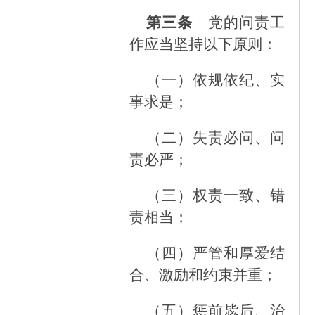
第三条
党的问责工
作应当坚持以下原则：
（一）
依规依纪、实
事求是；
（二）
失责必问、问
责必严；
（三）
权责一致、错
责相当；
（四）
严管和厚爱结
合、激励和约束并重；
（五）
惩前毖后、治