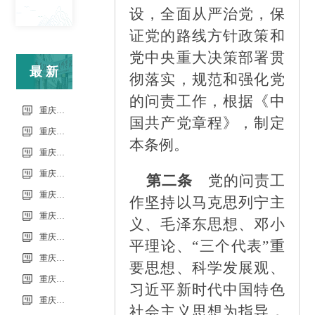
设，全面从严治党，保
证党的路线方针政策和
党中央重大决策部署贯
最新
彻落实，规范和强化党
的问责工作，根据《中
信息
重庆市科能高级技工学校（重庆能源工业技师学院）第34批（0801工业机器人系统操作员-中级）成绩公示（社会评价）
国共产党章程》，制定
重庆市科能高级技工学校学校2026年7月零星维修项目流标公告
本条例。
重庆市科能高级技工学校（重庆能源工业技师学院）第33批（0725工业机器人系统操作员-中级）成绩公示（社会评价）
重庆市科能高级技工学校学校2026年7月零星维修项目采购公告
第二条
党的问责工
重庆市科能高级技工学校校园网络及智慧校园改建合作邀请结果公告
作坚持以马克思列宁主
重庆市科能高级技工学校学校2026年玻璃及桌椅维修服务采购项目（第二次） 流标公告
义、毛泽东思想、邓小
重庆市科能高级技工学校（重庆能源工业技师学院）第32批(0718健康照护师高级）成绩公示（社会评价）
平理论、
“三个代表”重
重庆能源工业技师学院2026年毕业生“百日千万招聘专项行动”邀请函
要思想、科学发展观、
重庆市科能高级技工学校学校2026年玻璃及桌椅维修服务采购项目（第二次）
习近平新时代中国特色
重庆市科能高级技工学校学校2026年玻璃及桌椅维修服务采购项目流标公告
社会主义思想为指导，