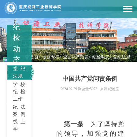
纪
检
动
首页
>
专题专栏
>
全面从严治党
>
纪检动态
>
党纪法规
态
党纪
法规
中国共产党问责条例
学校
2024.02.29
浏览量:5973
来源:纪检室
纪检
工作
纪法
案例
线上
第一条
为了坚持党
学
的领导，加强党的建