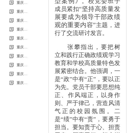
型案例》
。校党委班子
信息
重庆市科能高级技工学校（重庆能源工业技师学院）第34批（0801工业机器人系统操作员-中级）成绩公示（社会评价）
“坚持高质量发
成员紧扣
重庆市科能高级技工学校学校2026年7月零星维修项目流标公告
展要成为领导干部政绩
重庆市科能高级技工学校（重庆能源工业技师学院）第33批（0725工业机器人系统操作员-中级）成绩公示（社会评价）
观的重要内容”
主题，进
重庆市科能高级技工学校学校2026年7月零星维修项目采购公告
行了交流研讨发言。
重庆市科能高级技工学校校园网络及智慧校园改建合作邀请结果公告
张攀指出，要把树
重庆市科能高级技工学校学校2026年玻璃及桌椅维修服务采购项目（第二次） 流标公告
立和践行正确政绩观学习
重庆市科能高级技工学校（重庆能源工业技师学院）第32批(0718健康照护师高级）成绩公示（社会评价）
教育和学校高质量特色发
重庆能源工业技师学院2026年毕业生“百日千万招聘专项行动”邀请函
展紧密结合。他强调，一
重庆市科能高级技工学校学校2026年玻璃及桌椅维修服务采购项目（第二次）
是“政”中有“正”，要以正
重庆市科能高级技工学校学校2026年玻璃及桌椅维修服务采购项目流标公告
为先。党员干部要思想纯
正、作风端正，以身作
则、严于律己，营造风清
气正的校园氛围。二
是“绩”中有“责”，要勇于
担当。要知责于心、担责