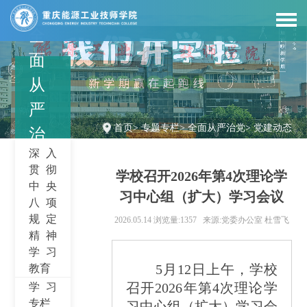
全
面
从
严
首页
>
专题专栏
>
全面从严治党
>
党建动态
治
深入
党
贯彻
学校召开2026年第4次理论学
中央
习中心组（扩大）学习会议
八项
规定
2026.05.14
浏览量:1357
来源:党委办公室 杜雪飞
精神
学习
5
月
12
日上午，学校
教育
召开
2026
年第
4
次理论学
学习
专栏
习中心组（扩大）学习会