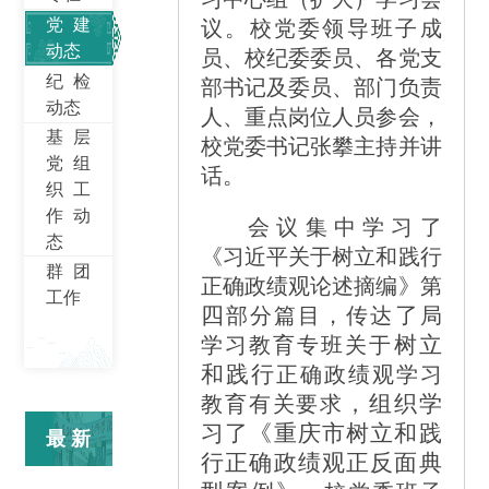
党建
议。校党委领导班子成
动态
员、校纪委委员、各党支
纪检
部书记及委员、部门负责
动态
人、重点岗位人员参会，
基层
校党委书记张攀主持并讲
党组
话。
织工
作动
会议集中学习了
态
《习近平关于树立和践行
群团
正确政绩观论述摘编》第
工作
四
了
部分篇目，传达
局
树立
学习教育专班关于
和践行
正确政绩观学习
，组织学
教育有关要求
习了《重庆市树立和践
最新
行正确政绩观正反面典