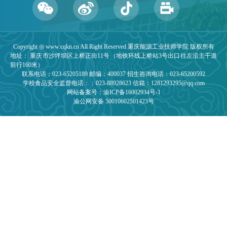
Copyright ◎ www.cqkn.cn All Right Reserved 重庆能源工业技师学院 版权所有
地址： 重庆市沙坪坝区上桥正街11号（地铁环线上桥站3号出口往左沿主干道
前行160米）
联系电话：023-65205189 邮编：400037 招生咨询电话：023-65200592
学校食品安全监督电话：：023-88928623 信箱：1281293295@qq.com
网站备案号：渝ICP备16002934号-1
渝公网安备 50010602501423号