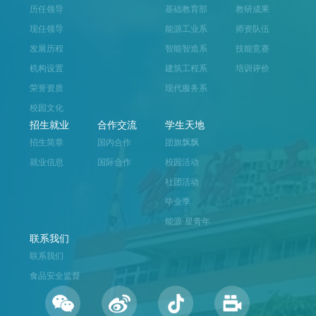
历任领导
基础教育部
教研成果
现任领导
能源工业系
师资队伍
发展历程
智能智造系
技能竞赛
机构设置
建筑工程系
培训评价
荣誉资质
现代服务系
校园文化
招生就业
合作交流
学生天地
招生简章
国内合作
团旗飘飘
就业信息
国际合作
校园活动
社团活动
毕业季
能源·星青年
联系我们
联系我们
食品安全监督