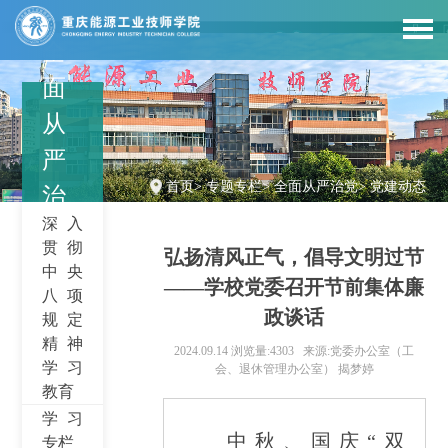
全
面
从
严
首页
>
专题专栏
>
全面从严治党
>
党建动态
治
深入
党
贯彻
弘扬清风正气，倡导文明过节
中央
——学校党委召开节前集体廉
八项
政谈话
规定
精神
2024.09.14
浏览量:4303
来源:党委办公室（工
学习
会、退休管理办公室） 揭梦婷
教育
学习
中秋、国庆“双
专栏