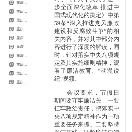
信息
重庆市科能高级技工学校（重庆能源工业技师学院）第34批（0801工业机器人系统操作员-中级）成绩公示（社会评价）
步全面深化改革
推进中
重庆市科能高级技工学校学校2026年7月零星维修项目流标公告
国式现代化的决定》中第
重庆市科能高级技工学校（重庆能源工业技师学院）第33批（0725工业机器人系统操作员-中级）成绩公示（社会评价）
59
条“深入推进党风廉政
重庆市科能高级技工学校学校2026年7月零星维修项目采购公告
建设和反腐败斗争”的相
关内容，并对其中部分内
重庆市科能高级技工学校校园网络及智慧校园改建合作邀请结果公告
容进行了深度的解读，同
重庆市科能高级技工学校学校2026年玻璃及桌椅维修服务采购项目（第二次） 流标公告
时，针对落实中央八项规
重庆市科能高级技工学校（重庆能源工业技师学院）第32批(0718健康照护师高级）成绩公示（社会评价）
定及其实施细则精神，观
重庆能源工业技师学院2026年毕业生“百日千万招聘专项行动”邀请函
看了廉洁教育、“动漫说
重庆市科能高级技工学校学校2026年玻璃及桌椅维修服务采购项目（第二次）
纪”视频。
重庆市科能高级技工学校学校2026年玻璃及桌椅维修服务采购项目流标公告
会议要求，节假日
期间要守牢廉洁关。一要
扛牢政治责任，把落实中
央八项规定精神作为一项
重要任务来抓。二要坚持