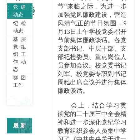
节”来临之际，为进一步
党建
加强党风廉政建设，营造
动态
风清气正的节日氛围，
9
纪检
动态
月
13
日上午学校党委召开
基层
节前集体廉政谈话。
各党
党组
支部书记、中层干部、支
织工
部纪检委员、重点岗位人
作动
员参加会议。校党委书记
态
刘军、校党委专职副书记
群团
周驰出席会议并进行集体
工作
廉政谈话。
会上，结合学习贯
彻党的二十届三中全会精
神和进一步深化党纪学习
最新
教育组织参会人员集中学
习了《中共中央关于进一