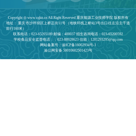
Copyright ◎ www.cqkn.cn All Right Reserved 重庆能源工业技师学院 版权所有
地址： 重庆市沙坪坝区上桥正街11号（地铁环线上桥站3号出口往左沿主干道
前行160米）
联系电话：023-65205189 邮编：400037 招生咨询电话：023-65200592
学校食品安全监督电话：：023-88928623 信箱：1281293295@qq.com
网站备案号：渝ICP备16002934号-1
渝公网安备 50010602501423号