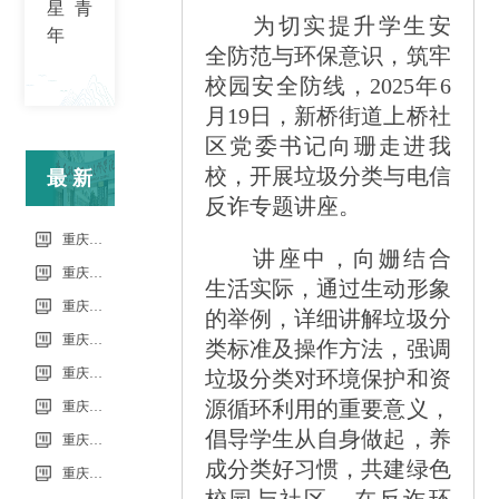
星青
为切实提升学生安
年
全防范与环保意识，筑牢
校园安全防线，2025年6
月19日，新桥街道上桥社
区党委书记向珊走进我
校，开展垃圾分类与电信
最新
反诈专题讲座。
信息
重庆市科能高级技工学校（重庆能源工业技师学院）第34批（0801工业机器人系统操作员-中级）成绩公示（社会评价）
讲座中，向姗结合
重庆市科能高级技工学校学校2026年7月零星维修项目流标公告
生活实际，通过生动形象
重庆市科能高级技工学校（重庆能源工业技师学院）第33批（0725工业机器人系统操作员-中级）成绩公示（社会评价）
的举例，详细讲解垃圾分
重庆市科能高级技工学校学校2026年7月零星维修项目采购公告
类标准及操作方法，强调
重庆市科能高级技工学校校园网络及智慧校园改建合作邀请结果公告
垃圾分类对环境保护和资
源循环利用的重要意义，
重庆市科能高级技工学校学校2026年玻璃及桌椅维修服务采购项目（第二次） 流标公告
倡导学生从自身做起，养
重庆市科能高级技工学校（重庆能源工业技师学院）第32批(0718健康照护师高级）成绩公示（社会评价）
成分类好习惯，共建绿色
重庆能源工业技师学院2026年毕业生“百日千万招聘专项行动”邀请函
校园与社区。在反诈环