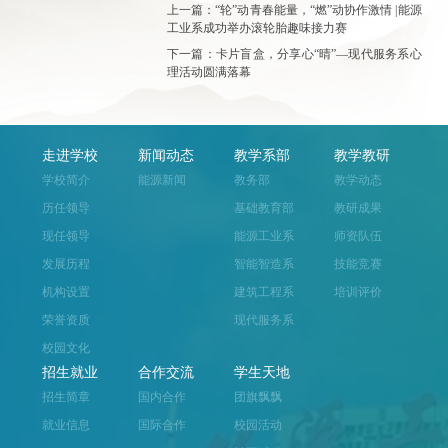
上一篇：“轮”动青春能量，“燃”动协作激情 |能源
工业系成功举办滚轮胎趣味接力赛
下一篇：卡片盲盒，分享心“晴”—现代服务系心
理活动圆满落幕
走进学校
新闻动态
教学系部
教学教研
学校简介
能源新闻
教务部
教学动态
历任领导
基础教育部
教研成果
现任领导
能源工业系
师资队伍
发展历程
智能智造系
技能竞赛
机构设置
建筑工程系
培训评价
荣誉资质
现代服务系
校园文化
招生就业
合作交流
学生天地
招生简章
国内合作
团旗飘飘
就业信息
国际合作
校园活动