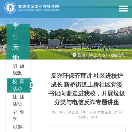
学
生
天
首页
>
学生天地
>
校园活动
地
团旗
飘飘
反诈环保齐宣讲 社区进校护
校园
成长|新桥街道上桥社区党委
活动
书记向珊走进我校，开展垃圾
社团
分类与电信反诈专题讲座
活动
毕业
2025.06.23
浏览量:3697
来源:学生保卫工作部
（团委） 沈倩
季
能源·