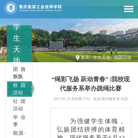
学
生
天
首页
>
学生天地
>
校园活动
地
团旗
飘飘
“绳彩飞扬 跃动青春” |我校现
校园
代服务系举办跳绳比赛
活动
2025.06.18
浏览量:3762
来源:现代服务系 刘莎
社团
活动
毕业
为强健学生体魄，
季
弘扬团结拼搏的体育精
能源·
神，现代服务系于6月12