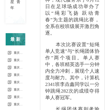
星青
日在足球场成功举办了
年
以“绳彩飞扬 跃动青
春”为主题的跳绳比赛，
全系在校班级展开激烈角
逐。
最新
本次比赛设置“短绳
单人竞速”与“长绳团体协
信息
重庆市科能高级技工学校（重庆能源工业技师学院）第34批（0801工业机器人系统操作员-中级）成绩公示（社会评价）
作”两个项目。单人赛
重庆市科能高级技工学校学校2026年7月零星维修项目流标公告
中，各班精英选手一分钟
重庆市科能高级技工学校（重庆能源工业技师学院）第33批（0725工业机器人系统操作员-中级）成绩公示（社会评价）
内全力冲刺，展现个人速
重庆市科能高级技工学校学校2026年7月零星维修项目采购公告
度与耐力。其中，计算机
重庆市科能高级技工学校校园网络及智慧校园改建合作邀请结果公告
2341班李垚鑫同学以一分
重庆市科能高级技工学校学校2026年玻璃及桌椅维修服务采购项目（第二次） 流标公告
钟跳绳282次的成绩夺得
单人赛冠军。
重庆市科能高级技工学校（重庆能源工业技师学院）第32批(0718健康照护师高级）成绩公示（社会评价）
重庆能源工业技师学院2026年毕业生“百日千万招聘专项行动”邀请函
长绳团体赛则考验