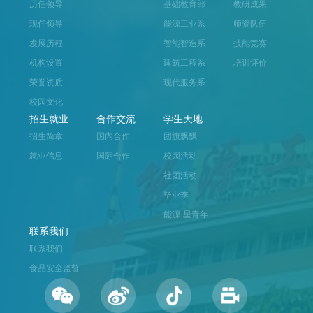
历任领导
基础教育部
教研成果
现任领导
能源工业系
师资队伍
发展历程
智能智造系
技能竞赛
机构设置
建筑工程系
培训评价
荣誉资质
现代服务系
校园文化
招生就业
合作交流
学生天地
招生简章
国内合作
团旗飘飘
就业信息
国际合作
校园活动
社团活动
毕业季
能源·星青年
联系我们
联系我们
食品安全监督