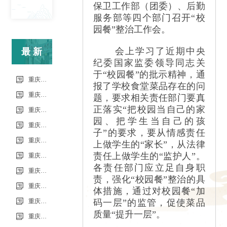
保卫工作部（团委）、后勤
服务部等四个部门召开“校
园餐”整治工作会。
会上学习了近期中央
最新
纪委国家监委领导同志关
于“校园餐”的批示精神，通
信息
重庆市科能高级技工学校（重庆能源工业技师学院）第34批（0801工业机器人系统操作员-中级）成绩公示（社会评价）
报了学校食堂菜品存在的问
重庆市科能高级技工学校学校2026年7月零星维修项目流标公告
题，要求相关责任部门要真
正落实“把校园当自己的家
重庆市科能高级技工学校（重庆能源工业技师学院）第33批（0725工业机器人系统操作员-中级）成绩公示（社会评价）
园、把学生当自己的孩
重庆市科能高级技工学校学校2026年7月零星维修项目采购公告
子”的要求，要从情感责任
重庆市科能高级技工学校校园网络及智慧校园改建合作邀请结果公告
上做学生的“家长”，从法律
责任上做学生的“监护人”。
重庆市科能高级技工学校学校2026年玻璃及桌椅维修服务采购项目（第二次） 流标公告
各责任部门应立足自身职
重庆市科能高级技工学校（重庆能源工业技师学院）第32批(0718健康照护师高级）成绩公示（社会评价）
责，强化“校园餐”整治的具
重庆能源工业技师学院2026年毕业生“百日千万招聘专项行动”邀请函
体措施，通过对校园餐“加
重庆市科能高级技工学校学校2026年玻璃及桌椅维修服务采购项目（第二次）
码一层”的监管，促使菜品
质量“提升一
层”。
重庆市科能高级技工学校学校2026年玻璃及桌椅维修服务采购项目流标公告