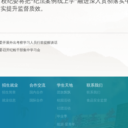
，校纪委将把“纪法案例线上学”融进深入贯彻落实
切实提升监督质效。
委开展外出考察学习人员行前提醒谈话
委召开纪检干部集中学习会
招生就业
合作交流
学生天地
联系我们
招生简章
国内合作
团旗飘飘
联系我们
就业信息
国际合作
校园活动
食品安全监督
社团活动
毕业季
能源·星青年