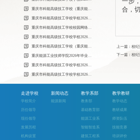
一步
合，
重庆市科能高级技工学校（重庆能源工业技师学院）第33批（0725工业机器人系统操作员-中级）成绩公示（社会评价）
重庆市科能高级技工学校学校2026年7月零星维修项目采购公告
重庆市科能高级技工学校校园网络及智慧校园改建合作邀请结果公告
重庆市科能高级技工学校学校2026年玻璃及桌椅维修服务采购项目（第二次） 流标公告
重庆市科能高级技工学校（重庆能源工业技师学院）第32批(0718健康照护师高级）成绩公示（社会评价）
上一篇：校纪
下一篇：校纪
重庆能源工业技师学院2026年毕业生“百日千万招聘专项行动”邀请函
重庆市科能高级技工学校学校2026年玻璃及桌椅维修服务采购项目（第二次）
重庆市科能高级技工学校学校2026年玻璃及桌椅维修服务采购项目流标公告
走进学校
新闻动态
教学系部
教学教研
学校简介
能源新闻
教务部
教学动态
历任领导
基础教育部
教研成果
现任领导
能源工业系
师资队伍
发展历程
智能智造系
技能竞赛
机构设置
建筑工程系
培训评价