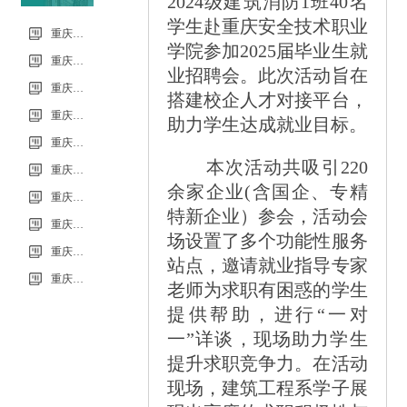
2024级建筑消防1班40名
学生赴重庆安全技术职业
信息
重庆市科能高级技工学校（重庆能源工业技师学院）第34批（0801工业机器人系统操作员-中级）成绩公示（社会评价）
学院参加2025届毕业生就
重庆市科能高级技工学校学校2026年7月零星维修项目流标公告
业招聘会。此次活动旨在
重庆市科能高级技工学校（重庆能源工业技师学院）第33批（0725工业机器人系统操作员-中级）成绩公示（社会评价）
搭建校企人才对接平台，
重庆市科能高级技工学校学校2026年7月零星维修项目采购公告
助力学生达成就业目标。
重庆市科能高级技工学校校园网络及智慧校园改建合作邀请结果公告
本次活动共吸引220
重庆市科能高级技工学校学校2026年玻璃及桌椅维修服务采购项目（第二次） 流标公告
余家企业(含国企、专精
重庆市科能高级技工学校（重庆能源工业技师学院）第32批(0718健康照护师高级）成绩公示（社会评价）
特新企业）参会，活动会
重庆能源工业技师学院2026年毕业生“百日千万招聘专项行动”邀请函
场设置了多个功能性服务
重庆市科能高级技工学校学校2026年玻璃及桌椅维修服务采购项目（第二次）
站点，邀请就业指导专家
重庆市科能高级技工学校学校2026年玻璃及桌椅维修服务采购项目流标公告
老师为求职有困惑的学生
提供帮助，进行“一对
一”详谈，现场助力学生
提升求职竞争力。在活动
现场，建筑工程系学子展