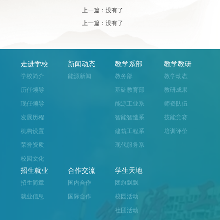
上一篇：没有了
上一篇：没有了
走进学校
新闻动态
教学系部
教学教研
学校简介
能源新闻
教务部
教学动态
历任领导
基础教育部
教研成果
现任领导
能源工业系
师资队伍
发展历程
智能智造系
技能竞赛
机构设置
建筑工程系
培训评价
荣誉资质
现代服务系
校园文化
招生就业
合作交流
学生天地
招生简章
国内合作
团旗飘飘
就业信息
国际合作
校园活动
社团活动