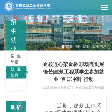
招
生
就
首页
>
招生就业
>
就业信息
业
招生
简章
企校连心架金桥 职场亮剑展
就业
锋芒|建筑工程系学生参加就
信息
业“百日冲刺”行动
2025.06.30
浏览量:5076
来源:建筑工程系 何露
近期，建筑工程系
最新