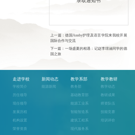
录取通知书
上一篇：德国Annby护理及语言学院来我校开展
国际合作与交流
下一篇：一场盛夏的相遇：记赵李璟涵同学的德
国之旅
走进学校
新闻动态
教学系部
教学教研
学校简介
能源新闻
教务部
教学动态
历任领导
基础教育部
教研成果
现任领导
能源工业系
师资队伍
发展历程
智能智造系
技能竞赛
机构设置
建筑工程系
培训评价
荣誉资质
现代服务系