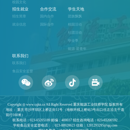
校园文化
招生就业
合作交流
学生天地
招生简章
国内合作
团旗飘飘
就业信息
国际合作
校园活动
社团活动
毕业季
能源·星青年
联系我们
联系我们
食品安全监督
Copyright ◎ www.cqkn.cn All Right Reserved 重庆能源工业技师学院 版权所有
地址： 重庆市沙坪坝区上桥正街11号（地铁环线上桥站3号出口往左沿主干道
前行160米）
联系电话：023-65205189 邮编：400037 招生咨询电话：023-65200592
学校食品安全监督电话：：023-88928623 信箱：1281293295@qq.com