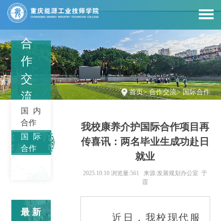
合
作
交
首页
>
合作交流
>
国际合作
流
国内
合作
我校康养介护国际合作项目再
国际
传喜讯：两名毕业生成功赴日
合作
就业
2025.10.10
浏览量:561
来源:发展规划办公室 于
霞
最新
近日，我校现代服