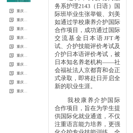
务系护理2143（日语）国
信息
重庆市科能高级技工学校（重庆能源工业技师学院）第34批（0801工业机器人系统操作员-中级）成绩公示（社会评价）
际班毕业生张举银、刘美
重庆市科能高级技工学校学校2026年7月零星维修项目流标公告
如通过学校康养介护国际
重庆市科能高级技工学校（重庆能源工业技师学院）第33批（0725工业机器人系统操作员-中级）成绩公示（社会评价）
合作项目，成功通过国际
交流基金日本语JFT考
重庆市科能高级技工学校学校2026年7月零星维修项目采购公告
试、介护技能评价考试及
重庆市科能高级技工学校校园网络及智慧校园改建合作邀请结果公告
介护日本语评价考试，被
重庆市科能高级技工学校学校2026年玻璃及桌椅维修服务采购项目（第二次） 流标公告
日本知名养老机构——社
重庆市科能高级技工学校（重庆能源工业技师学院）第32批(0718健康照护师高级）成绩公示（社会评价）
会福祉法人京都育和会正
重庆能源工业技师学院2026年毕业生“百日千万招聘专项行动”邀请函
式录取，即将赴日开启全
重庆市科能高级技工学校学校2026年玻璃及桌椅维修服务采购项目（第二次）
新的职业生涯。
重庆市科能高级技工学校学校2026年玻璃及桌椅维修服务采购项目流标公告
我校康养介护国际
合作项目，旨在为学生提
供国际化就业通道，不仅
注重语言能力培养，更强
化介护专业技能训练，全