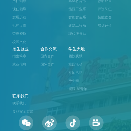
历任领导
基础教育部
教研成果
现任领导
能源工业系
师资队伍
发展历程
智能智造系
技能竞赛
机构设置
建筑工程系
培训评价
荣誉资质
现代服务系
校园文化
招生就业
合作交流
学生天地
招生简章
国内合作
团旗飘飘
就业信息
国际合作
校园活动
社团活动
毕业季
能源·星青年
联系我们
联系我们
食品安全监督