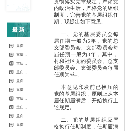
贯彻落实党章规定，严肃党
内政治生活，严格党的组织
制度，完善党的基层组织任
期，现提出如下意见。
最新
一、党的基层委员会每
届任期一般为
5
年，党的总
信息
重庆市科能高级技工学校校园超市商品供货招商项目
支部委员会、支部委员会每
届任期一般为
3
年，其中，
重庆市科能高级技工学校（重庆能源工业技师学院）第34批（0801工业机器人系统操作员-中级）成绩公示（社会评价）
村和社区党的委员会、总支
重庆市科能高级技工学校学校2026年7月零星维修项目流标公告
部委员会、支部委员会每届
重庆市科能高级技工学校（重庆能源工业技师学院）第33批（0725工业机器人系统操作员-中级）成绩公示（社会评价）
任期为
5
年。
重庆市科能高级技工学校学校2026年7月零星维修项目采购公告
本意见印发前已换届的
重庆市科能高级技工学校校园网络及智慧校园改建合作邀请结果公告
党的基层组织，原则上从本
重庆市科能高级技工学校学校2026年玻璃及桌椅维修服务采购项目（第二次） 流标公告
届任期届满后，开始执行上
述规定。
重庆市科能高级技工学校（重庆能源工业技师学院）第32批(0718健康照护师高级）成绩公示（社会评价）
重庆能源工业技师学院2026年毕业生“百日千万招聘专项行动”邀请函
二、党的基层组织应严
重庆市科能高级技工学校学校2026年玻璃及桌椅维修服务采购项目（第二次）
格执行任期制度，任期届满