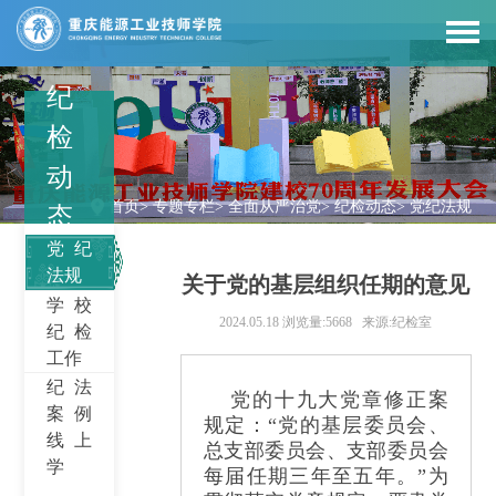
纪
检
动
首页
>
专题专栏
>
全面从严治党
>
纪检动态
>
党纪法规
态
党纪
法规
关于党的基层组织任期的意见
学校
2024.05.18
浏览量:5668
来源:纪检室
纪检
工作
纪法
党的十九大党章修正案
案例
规定：
“
党的基层委员会、
线上
总支部委员会、支部委员会
学
每届任期三年至五年。
”
为