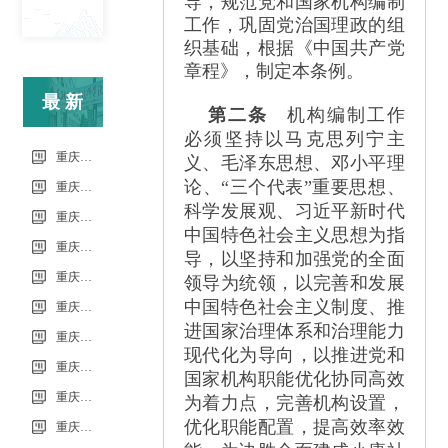
导，规范党和国家机构编制
工作，巩固党治国理政的组
织基础，根据《中国共产党
章程》，制定本条例。
最新
第二条
机构编制工作
必须坚持以马克思列宁主
信息
重庆市科能高级技工学校（重庆能源工业技师学院）第34批（0801工业机器人系统操作员-中级）成绩公示（社会评价）
义、毛泽东思想、邓小平理
论、
“
三个代表
”
重要思想、
重庆市科能高级技工学校学校2026年7月零星维修项目流标公告
科学发展观、习近平新时代
重庆市科能高级技工学校（重庆能源工业技师学院）第33批（0725工业机器人系统操作员-中级）成绩公示（社会评价）
中国特色社会主义思想为指
重庆市科能高级技工学校学校2026年7月零星维修项目采购公告
导，以坚持和加强党的全面
重庆市科能高级技工学校校园网络及智慧校园改建合作邀请结果公告
领导为统领，以完善和发展
中国特色社会主义制度、推
重庆市科能高级技工学校学校2026年玻璃及桌椅维修服务采购项目（第二次） 流标公告
进国家治理体系和治理能力
重庆市科能高级技工学校（重庆能源工业技师学院）第32批(0718健康照护师高级）成绩公示（社会评价）
现代化为导向，以推进党和
重庆能源工业技师学院2026年毕业生“百日千万招聘专项行动”邀请函
国家机构职能优化协同高效
重庆市科能高级技工学校学校2026年玻璃及桌椅维修服务采购项目（第二次）
为着力点，完善机构设置，
优化职能配置，提高效率效
重庆市科能高级技工学校学校2026年玻璃及桌椅维修服务采购项目流标公告