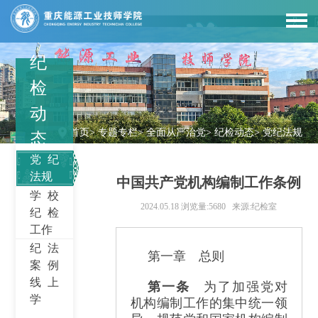
纪
检
动
首页
>
专题专栏
>
全面从严治党
>
纪检动态
>
党纪法规
态
党纪
法规
中国共产党机构编制工作条例
学校
2024.05.18
浏览量:5680
来源:纪检室
纪检
工作
纪法
第一章 总则
案例
线上
第一条
为了加强党对
学
机构编制工作的集中统一领